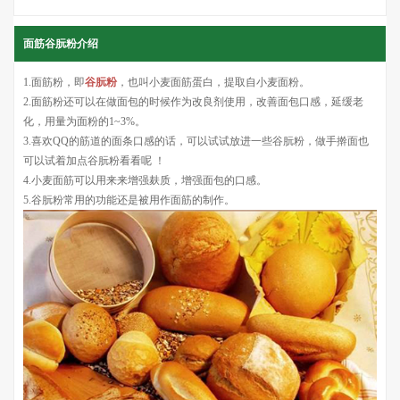
面筋谷朊粉介绍
1.面筋粉，即
谷朊粉
，也叫小麦面筋蛋白，提取自小麦面粉。
2.面筋粉还可以在做面包的时候作为改良剂使用，改善面包口感，延缓老
化，用量为面粉的1~3%。
3.喜欢QQ的筋道的面条口感的话，可以试试放进一些谷朊粉，做手擀面也
可以试着加点谷朊粉看看呢 ！
4.小麦面筋可以用来来增强麸质，增强面包的口感。
5.谷朊粉常用的功能还是被用作面筋的制作。