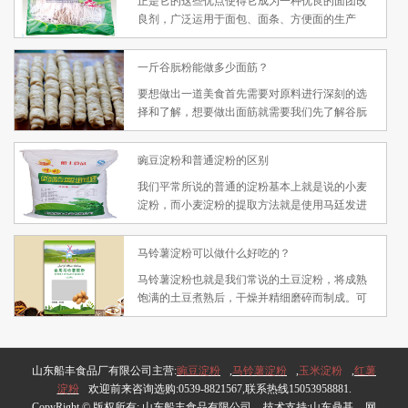
正是它的这些优点使得它成为一种优良的面团改
良剂，广泛运用于面包、面条、方便面的生产
中，也可做为肉类制品的保水剂，同时也是高档
水产饲料中的基础原料。同时它还是增加食品中
一斤谷朊粉能做多少面筋？
植物蛋白质含量的有效方法。
要想做出一道美食首先需要对原料进行深刻的选
择和了解，想要做出面筋就需要我们先了解谷朊
粉的情况。谷朊粉厂家并不少，可是一家值得信
赖的厂家并不容易找，我们只有选择一家面粉细
豌豆淀粉和普通淀粉的区别
致，质量过关，的负责任的厂家，才能选购到放
心产品，才能做好面筋。
我们平常所说的普通的淀粉基本上就是说的小麦
淀粉，而小麦淀粉的提取方法就是使用马廷发进
行的。从小麦中提取淀粉，过去使用的是发酵
法，即将小麦加水浸软，在进行加工磨碎，是包
马铃薯淀粉可以做什么好吃的？
围在淀粉颗粒周围的细胞被溶解而淀粉容易分
离。再说豌豆淀粉​的加工和小麦淀粉的加工就有
马铃薯淀粉也就是我们常说的土豆淀粉，将成熟
很多不同。
饱满的土豆煮熟后，干燥并精细磨碎而制成。可
以被用来作为增稠剂，也可以直接用来制作各种
烘焙和面食，其粘性很足，质地细腻，色洁白，
是家居餐饮中使用比较频繁的原材料。接下来山
山东船丰食品厂有限公司主营:
东船丰食品有限公司就为您详细的介绍下马铃薯
豌豆淀粉
,
马铃薯淀粉
,
玉米淀粉
,
红薯
淀粉
欢迎前来咨询选购:0539-8821567,联系热线15053958881.
淀粉可以用来做哪些美食？
CopyRight © 版权所有:
山东船丰食品有限公司
技术支持:
山东鼎基
网