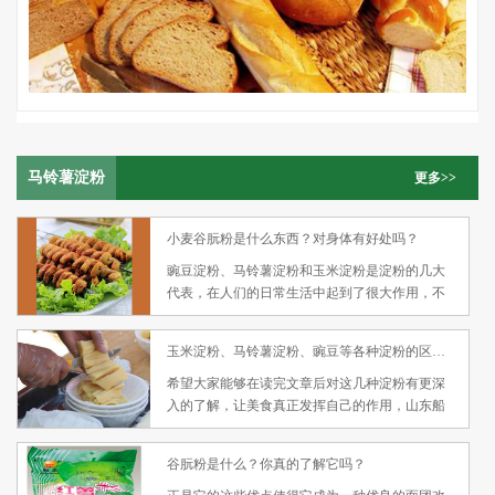
马铃薯淀粉
更多>>
小麦谷朊粉是什么东西？对身体有好处吗？
豌豆淀粉、马铃薯淀粉和玉米淀粉是淀粉的几大
代表，在人们的日常生活中起到了很大作用，不
论是主食、点心还是零食都少不了它们的存在，
是个十分大众化的产品，但是许多人对小麦谷朊
玉米淀粉、马铃薯淀粉、豌豆等各种淀粉的区别远比你想的要大
粉这一产品却感到比较疑惑，不知道小麦谷朊粉
是什么东西？谷朊粉作用是什么？接下来山东船
希望大家能够在读完文章后对这几种淀粉有更深
丰食品有限公司就要和大家讨论一下小麦谷朊
入的了解，让美食真正发挥自己的作用，山东船
粉。
丰食品有限公司欢迎您的来电咨询，我们将用自
己的淀粉征服您的味蕾，山东淀粉厂家欢迎您的
谷朊粉是什么？你真的了解它吗？
到来！