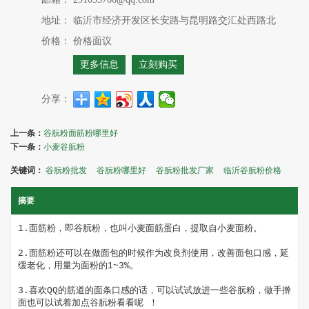
地址：
临沂市经济开发区长安路与昆明路交汇处西路北
价格：
价格面议
更多信息
立刻购买
分享：
上一条：
谷朊粉面筋粉哪里好
下一条：
小麦谷朊粉
关键词：
谷朊粉批发
谷朊粉哪里好
谷朊粉批发厂家
临沂谷朊粉价格
摘要
1.面筋粉，即谷朊粉，也叫小麦面筋蛋白，提取自小麦面粉。

2.面筋粉还可以在做面包的时候作为改良剂使用，改善面包口感，延
缓老化，用量为面粉的1~3%。 

3.喜欢QQ的筋道的面条口感的话，可以试试放进一些谷朊粉，做手擀
面也可以试着加点谷朊粉看看呢 ！