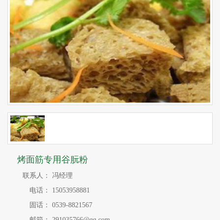
烤面筋专用谷朊粉
联系人：
冯经理
电话：
15053958881
固话：
0539-8821567
邮箱：
291035766@qq.com