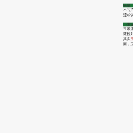
摘要
不过
淀粉
小麦
玉米
淀粉
其实
面，