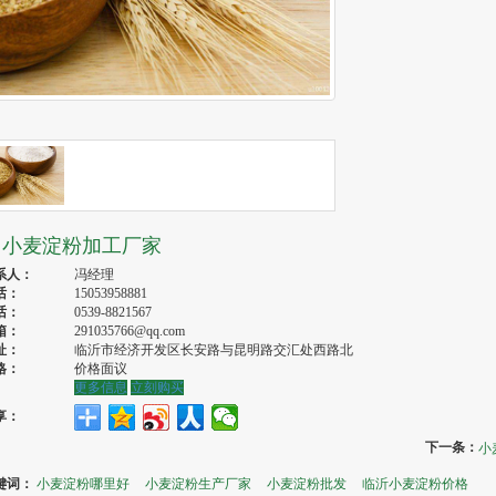
小麦淀粉加工厂家
系人：
冯经理
话：
15053958881
话：
0539-8821567
箱：
291035766@qq.com
址：
临沂市经济开发区长安路与昆明路交汇处西路北
格：
价格面议
更多信息
立刻购买
享：
下一条：
小
键词：
小麦淀粉哪里好
小麦淀粉生产厂家
小麦淀粉批发
临沂小麦淀粉价格