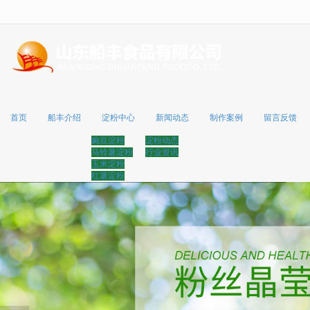
很遗憾，因您的浏览器版本过低导致
首页
船丰介绍
淀粉中心
新闻动态
制作案例
留言反馈
豌豆淀粉
淀粉动态
马铃薯淀粉
行业资讯
玉米淀粉
红薯淀粉