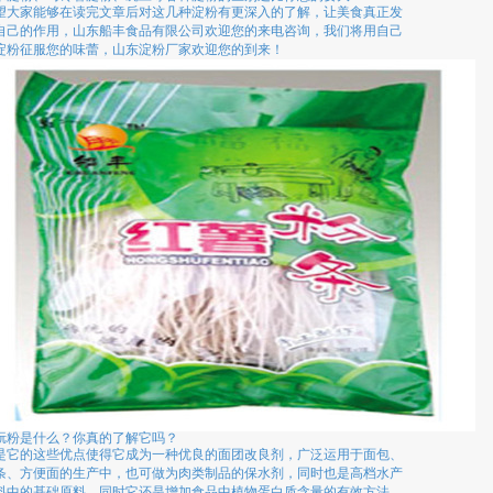
望大家能够在读完文章后对这几种淀粉有更深入的了解，让美食真正发
自己的作用，山东船丰食品有限公司欢迎您的来电咨询，我们将用自己
淀粉征服您的味蕾，山东淀粉厂家欢迎您的到来！
朊粉是什么？你真的了解它吗？
是它的这些优点使得它成为一种优良的面团改良剂，广泛运用于面包、
条、方便面的生产中，也可做为肉类制品的保水剂，同时也是高档水产
料中的基础原料。同时它还是增加食品中植物蛋白质含量的有效方法。