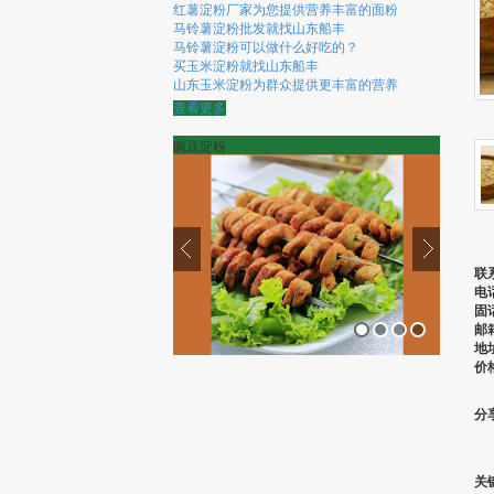
红薯淀粉厂家为您提供营养丰富的面粉
马铃薯淀粉批发就找山东船丰
马铃薯淀粉可以做什么好吃的？
买玉米淀粉就找山东船丰
山东玉米淀粉为群众提供更丰富的营养
查看更多
豌豆淀粉
联
电
固
邮
地
价
1
2
3
4
分
关