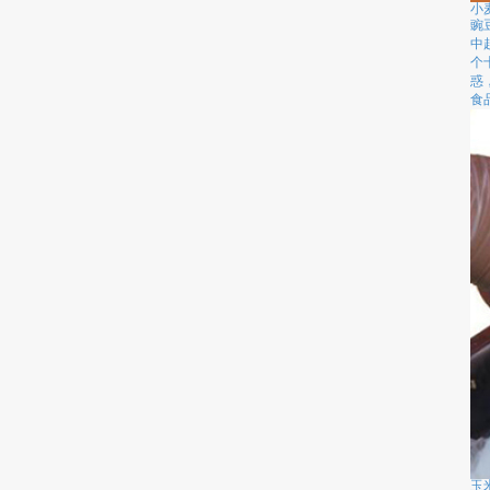
小
豌
中
个
惑
食
玉