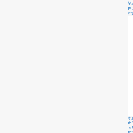
希
挥
的
谷
正
面
饲