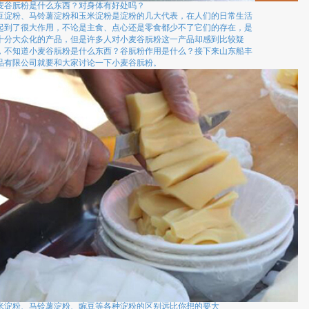
麦谷朊粉是什么东西？对身体有好处吗？
豆淀粉、马铃薯淀粉和玉米淀粉是淀粉的几大代表，在人们的日常生活
起到了很大作用，不论是主食、点心还是零食都少不了它们的存在，是
十分大众化的产品，但是许多人对小麦谷朊粉这一产品却感到比较疑
，不知道小麦谷朊粉是什么东西？谷朊粉作用是什么？接下来山东船丰
品有限公司就要和大家讨论一下小麦谷朊粉。
米淀粉、马铃薯淀粉、豌豆等各种淀粉的区别远比你想的要大