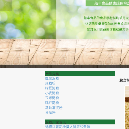
产品分类
红薯淀粉
您当
凉粉粉
绿豆淀粉
小麦淀粉
玉米淀粉
豌豆淀粉
马铃薯淀粉
谷朊粉
淀粉厂家资讯
选择红薯淀粉摄入健康和美味