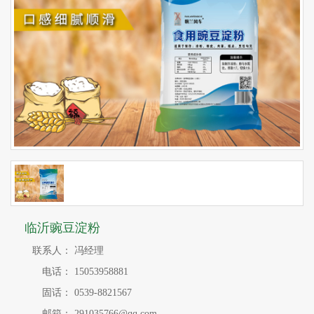
临沂豌豆淀粉
联系人：
冯经理
电话：
15053958881
固话：
0539-8821567
邮箱：
291035766@qq.com