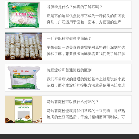
己的淀粉征服您的味蕾，山东淀粉厂家欢迎您的
谷朊粉是什么？你真的了解它吗？
到来！
正是它的这些优点使得它成为一种优良的面团改
良剂，广泛运用于面包、面条、方便面的生产
中，也可做为肉类制品的保水剂，同时也是高档
水产饲料中的基础原料。同时它还是增加食品中
一斤谷朊粉能做多少面筋？
植物蛋白质含量的有效方法。
要想做出一道美食首先需要对原料进行深刻的选
择和了解，想要做出面筋就需要我们先了解谷朊
粉的情况。谷朊粉厂家并不少，可是一家值得信
赖的厂家并不容易找，我们只有选择一家面粉细
豌豆淀粉和普通淀粉的区别
致，质量过关，的负责任的厂家，才能选购到放
心产品，才能做好面筋。
我们平常所说的普通的淀粉基本上就是说的小麦
淀粉，而小麦淀粉的提取方法就是使用马廷发进
行的。从小麦中提取淀粉，过去使用的是发酵
法，即将小麦加水浸软，在进行加工磨碎，是包
马铃薯淀粉可以做什么好吃的？
围在淀粉颗粒周围的细胞被溶解而淀粉容易分
离。再说豌豆淀粉​的加工和小麦淀粉的加工就有
马铃薯淀粉也就是我们常说的土豆淀粉，将成熟
很多不同。
饱满的土豆煮熟后，干燥并精细磨碎而制成。可
以被用来作为增稠剂，也可以直接用来制作各种
烘焙和面食，其粘性很足，质地细腻，色洁白，
是家居餐饮中使用比较频繁的原材料。接下来山