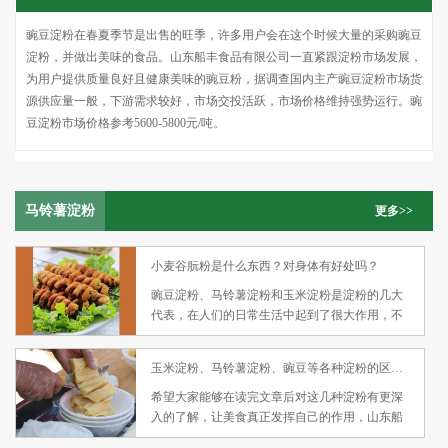
豌豆淀粉在春夏季节是出售的旺季，许多用户会在这个时候大量的采购豌豆
淀粉，并做出美味的食品。山东船丰食品有限公司一直紧跟淀粉市场发展，
为用户提供质量良好且健康美味的豌豆粉，据调查国内主产豌豆淀粉市场货
源供应量一般，下游需求较好，市场交投活跃，市场价格维持强势运行。豌
豆淀粉市场价格参考5600-5800元/吨。
马铃薯淀粉
更多>>
小麦谷朊粉是什么东西？对身体有好处吗？
豌豆淀粉、马铃薯淀粉和玉米淀粉是淀粉的几大
代表，在人们的日常生活中起到了很大作用，不
论是主食、点心还是零食都少不了它们的存在，
是个十分大众化的产品，但是许多人对小麦谷朊
玉米淀粉、马铃薯淀粉、豌豆等各种淀粉的区别远比你想的要大
粉这一产品却感到比较疑惑，不知道小麦谷朊粉
是什么东西？谷朊粉作用是什么？接下来山东船
希望大家能够在读完文章后对这几种淀粉有更深
丰食品有限公司就要和大家讨论一下小麦谷朊
入的了解，让美食真正发挥自己的作用，山东船
粉。
丰食品有限公司欢迎您的来电咨询，我们将用自