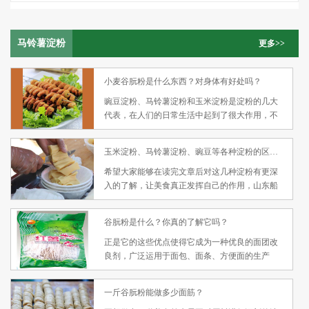
马铃薯淀粉
更多>>
小麦谷朊粉是什么东西？对身体有好处吗？
豌豆淀粉、马铃薯淀粉和玉米淀粉是淀粉的几大
代表，在人们的日常生活中起到了很大作用，不
论是主食、点心还是零食都少不了它们的存在，
是个十分大众化的产品，但是许多人对小麦谷朊
玉米淀粉、马铃薯淀粉、豌豆等各种淀粉的区别远比你想的要大
粉这一产品却感到比较疑惑，不知道小麦谷朊粉
是什么东西？谷朊粉作用是什么？接下来山东船
希望大家能够在读完文章后对这几种淀粉有更深
丰食品有限公司就要和大家讨论一下小麦谷朊
入的了解，让美食真正发挥自己的作用，山东船
粉。
丰食品有限公司欢迎您的来电咨询，我们将用自
己的淀粉征服您的味蕾，山东淀粉厂家欢迎您的
谷朊粉是什么？你真的了解它吗？
到来！
正是它的这些优点使得它成为一种优良的面团改
良剂，广泛运用于面包、面条、方便面的生产
中，也可做为肉类制品的保水剂，同时也是高档
水产饲料中的基础原料。同时它还是增加食品中
一斤谷朊粉能做多少面筋？
植物蛋白质含量的有效方法。