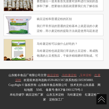
要想做出一道美食首先需要对原料进行深刻的选
择和了解，想要做出面筋就需要我们先了解谷朊
粉的情况。谷朊粉厂家并不少，可是一家值得信
赖的厂家并不容易找，我们只有选择一家面粉细
豌豆淀粉和普通淀粉的区别
致，质量过关，的负责任的厂家，才能选购到放
心产品，才能做好面筋。
我们平常所说的普通的淀粉基本上就是说的小麦
淀粉，而小麦淀粉的提取方法就是使用马廷发进
行的。从小麦中提取淀粉，过去使用的是发酵
法，即将小麦加水浸软，在进行加工磨碎，是包
马铃薯淀粉可以做什么好吃的？
围在淀粉颗粒周围的细胞被溶解而淀粉容易分
离。再说豌豆淀粉​的加工和小麦淀粉的加工就有
马铃薯淀粉也就是我们常说的土豆淀粉，将成熟
很多不同。
饱满的土豆煮熟后，干燥并精细磨碎而制成。可
以被用来作为增稠剂，也可以直接用来制作各种
烘焙和面食，其粘性很足，质地细腻，色洁白，
是家居餐饮中使用比较频繁的原材料。接下来山
山东船丰食品厂有限公司主营:
东船丰食品有限公司就为您详细的介绍下马铃薯
豌豆淀粉
,
马铃薯淀粉
,
玉米淀粉
,
红薯
淀粉
欢迎前来咨询选购:0539-8821567,联系热线15053958881.
淀粉可以用来做哪些美食？
CopyRight © 版权所有:
山东船丰食品有限公司
技术支持:
山东鼎基
网
站地图
XML
备案号:
鲁ICP备19011279号-1
本站关键字:
豌豆淀粉厂家
山东玉米淀粉
马铃薯淀粉
红薯淀粉厂
家
淀粉加工厂