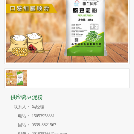
供应豌豆淀粉
联系人：
冯经理
电话：
15053958881
固话：
0539-8821567
邮箱：
291035766@qq.com